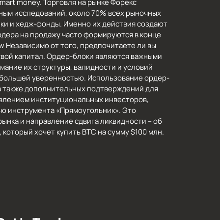
mart money. Торговля на рынке Форекс
анным исследований, около 70% всех рыночных
анки и хедж-фонды. Именно их действия создают
рдера на продажу часто формируются в конце
ow Независимо от того, предпочитаете ли вы
свой капитал. Ордер-блоки являются важными
ание их структуры, валидности и условий
 большей уверенностью. Использование ордер-
 а также дополнительных подтверждений для
давлением институциональных инвесторов,
щью инструмента «Прямоугольник». Это
рынка и направление сдвига ликвидности – об
 который хочет купить BTC на сумму $100 млн.