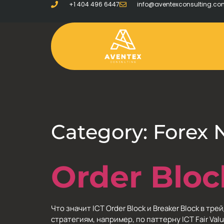
+1 404 496 6447
info@aventexconsulting.c
Category:
Forex 
Order Blo
Что значит ICT Order Block и Breaker Block в 
стратегиям, например, по паттерну ICT Fair Va