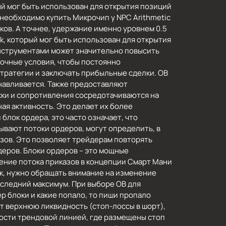
рый мог быть использован для открытия позиций
 необходимо купить Микрочип у NPC Arithmetic
ков. А точнее, удержание именно уровнем 0.5
ck, который мог быть использован для открытия
 инструментами может значительно повысить
ночные условия, чтобы постоянно
стратегии и заключать прибыльные сделки. OB
навливается. Также предоставляют
ржки и сопротивления сосредотачиваются на
ая активность. Это делает их более
блок ордера, это часто означает, что
ывают потоки ордеров, могут определить, в
азов. Это позволяет трейдерам повторять
деров. Блоки ордеров – это мощные
ение потока приказов в концепции Смарт Мани
к, нужно обращать внимание на изменение
оследний максимум. При выборе OB для
р блоки и какие попало, то пиши пропало
ет верхнюю ликвидность (стоп-лоссы в шорт),
ости трендовой линией, где размещены стоп