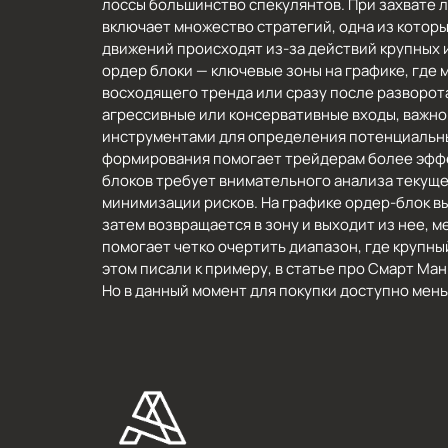
лоссы большинство спекулянтов. При захвате л
включает множество стратегий, одна из которы
движений происходят из-за действий крупных и
ордер блоки — ключевые зоны на графике, где
восходящего тренда или сразу после разворота
агрессивные или консервативные входы, важно
инструментами для определения потенциальных
формирования помогает трейдерам более эффе
блоков требует внимательного анализа текуще
минимизации рисков. На графике ордер-блок в
затем возвращается в зону и выходит из нее,
помогает четко очертить диапазон, где крупны
этом писали к примеру, в статье про Смарт Ма
Но в данный момент для покупки доступно мень