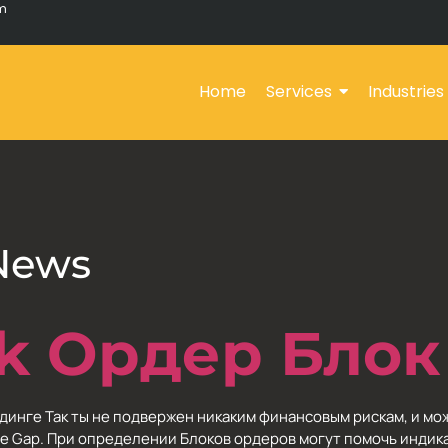
om
Home
Services
Industries
News
ck Ордер Блок
трейдинге Так ты не подвержен никаким финансовым рискам, и 
lue Gap. При определении Блоков ордеров могут помочь индик