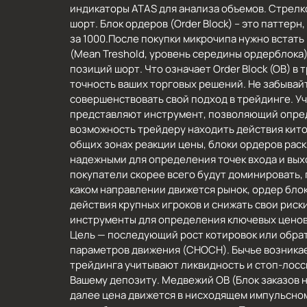
индикаторы ATAS для анализа объемов. Стрелко
шорт. Блок ордеров (Order Block) – это патте
за 1000.После покупки микрочипа нужно встать
(Mean Treshold, уровень середины ордерблока).
позиций шорт. Что означает Order Block (OB)
точность ваших торговых решений. Не забывай
совершенствовать свой подход в трейдинге. Уч
представляют инструмент, позволяющий опред
возможность трейдеру находить действия кито
общих зонах реакции цены, блоки ордеров раск
надежными для определения точек входа и выхо
покупатели скорее всего будут доминировать, 
каком направлении движется рынок, ордер блок
действия крупных игроков и снижать свои риск
инструменты для определения ключевых ценовы
Цель — последующий рост котировок или обра
параметров движения (CHOCH). Бычье возникае
трейдинга учитывают ликвидность и стоп-лоссы
Вашему депозиту. Медвежий OB (Блок заказов н
далее цена движется в нисходящем импульсно