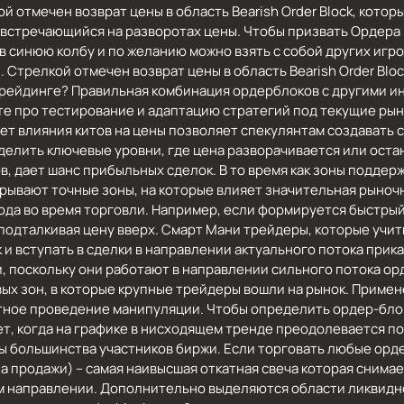
й отмечен возврат цены в область Bearish Order Block, кото
рн, встречающийся на разворотах цены. Чтобы призвать Ордера
 в синюю колбу и по желанию можно взять с собой других игро
 Стрелкой отмечен возврат цены в область Bearish Order Blo
 в трейдинге? Правильная комбинация ордерблоков с другими
те про тестирование и адаптацию стратегий под текущие ры
ет влияния китов на цены позволяет спекулянтам создавать 
елить ключевые уровни, где цена разворачивается или оста
в, дает шанс прибыльных сделок. В то время как зоны подде
рывают точные зоны, на которые влияет значительная рыночн
да во время торговли. Например, если формируется быстрый 
подталкивая цену вверх. Смарт Мани трейдеры, которые учит
 и вступать в сделки в направлении актуального потока прик
и, поскольку они работают в направлении сильного потока ор
х зон, в которые крупные трейдеры вошли на рынок. Примен
тное проведение манипуляции. Чтобы определить ордер-бло
т, когда на графике в нисходящем тренде преодолевается п
 большинства участников биржи. Если торговать любые орде
а продажи) – самая наивысшая откатная свеча которая снима
м направлении. Дополнительно выделяются области ликвидн