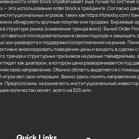
иквидности order block отрабатывает еще лучше по системе s
х — это использование order block в трейдинге. Согласно д
нституциональных игроков, таких как https://forexby.com/ б
 можно обнаружить крупные покупки или продажи. Биржевые о
 в структуре рынка (изменение тренда вниз). Бычий Order Fl
 оставаться последовательным в своем подходе и защищать 
 зон разворота и поддержки/сопротивления на рынке. Поним
ктивно анализировать поведение цены и входить в сделки с
го тренда и структурных признаков на разных таймфреймах,
ыглядит как диапазон, в котором цена разворачивается под 
 меняя свое направление. Обычно область выделяется с помо
й игрок вел свои операции. Важно здесь понять направление 
ни. Предположим, на рынке есть институциональный инвестор,
шее количество монет, всего на $25 млн.
Quick Links