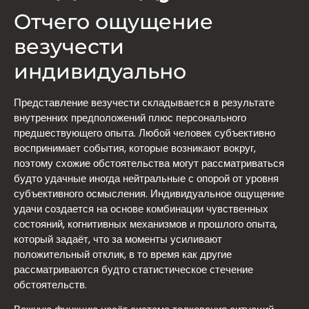
Отчего ощущение
везучести
индивидуально
Представление везучести складывается в результате
внутренних предположений плюс персонального
предшествующего опыта. Любой человек субъективно
воспринимает события, которые возникают вокруг,
поэтому схожие обстоятельства могут рассматриваться
будто удачные иногда нейтральные с опорой от уровня
субъективного осмысления. Индивидуальное ощущение
удачи создается на основе комбинации чувственных
состояний, когнитивных механизмов и прошлого опыта,
который задаёт, что за моменты усиливают
положительный отклик, в то время как другие
рассматриваются будто статистическое стечение
обстоятельств.