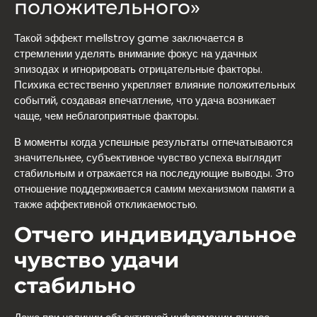
положительного»
Такой эффект mellstroy game заключается в
стремлении уделять внимание фокус на удачных
эпизодах и игнорировать отрицательные факторы.
Психика естественно укрепляет влияние положительных
событий, создавая впечатление, что удача возникает
чаще, чем неблагоприятные факторы.
В моменты когда успешные результаты отпечатываются
значительнее, субъективное чувство успеха выглядит
стабильным и отражается на последующие выводы. Это
отношение поддерживается самим механизмом памяти а
также аффективной откликаемостью.
Отчего индивидуальное
чувство удачи
стабильно