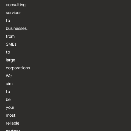
consulting
services
to
businesses,
from
SMEs
to
large
corporations.
We
aim
to
be
your
most
reliable
partner