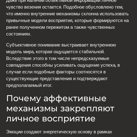
Даже при наличии объективной информации личное
чувство везения остается. Подобное обусловлено тем,
что именно внутренние механизмы склонна использовать
привычные модели восприятия, которые формируются на
ранее полученном пережитом а также чувственных
состояниях.
Субъективное понимание выстраивает внутреннюю
модель мира, которая ощущается стабильной.
Вследствие этого в том числе непредсказуемые
совпадения способны усиливать ощущение успеха, в
случае если подобные факторы соотносятся в
существующие представления и подтверждают
предполагаемый итог.
Почему аффективные
механизмы закрепляют
личное восприятие
Эмоции создают энергетическую основу в рамках