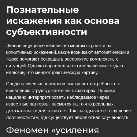
Познательные
искажения как основа
субъективности
Личное ощущение везения во многом строится на
когнитивных искажений, какие возникают автоматически а
также помогают сокращать восприятие комплексных
ситуаций. Однако параллельно эти механизмы создают
иллюзии, что меняют фактическую картину.
Среди ключевых перекосов выступает потребность к
выявлению структур хаотичных факторах. Психика
нацелено интерпретировать наблюдаемое через
известные паттерны, несмотря на то что реальных
доказательств для этого нет. Так складывается ощущение
логичности там, где существует абсолютная случайность.
Феномен «усиления