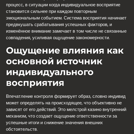
процесс, в ситуации когда индивидуальное восприятие
становится сильнее при каждом повторным
эмоциональным событием. Система восприятия начинает
предвкушать срабатывания успешных факторов, и
изменённое внимание замечает в том числе не связанные
совпадения, усиливая ощущение закономерности.
Ощущение влияния как
основной источник
индивидуального
восприятия
Впечатление контроля формирует образ, словно индивид
может определять на происходящее, что объективно не
зависят от его действий. Это мелстрой казино внутренний
механизм, что создает ощущение ответственности за
успешные итоги и снижение значения внешних
обстоятельств.