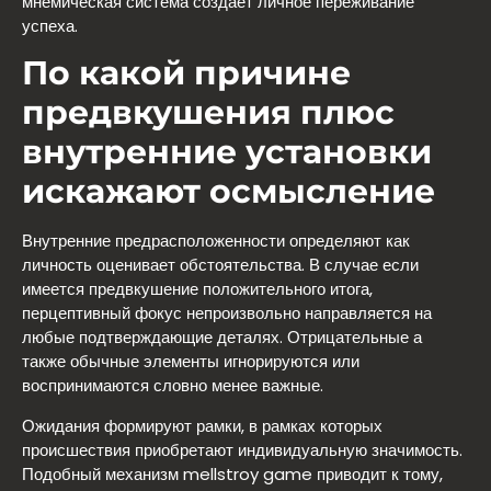
мнемическая система создаёт личное переживание
успеха.
По какой причине
предвкушения плюс
внутренние установки
искажают осмысление
Внутренние предрасположенности определяют как
личность оценивает обстоятельства. В случае если
имеется предвкушение положительного итога,
перцептивный фокус непроизвольно направляется на
любые подтверждающие деталях. Отрицательные а
также обычные элементы игнорируются или
воспринимаются словно менее важные.
Ожидания формируют рамки, в рамках которых
происшествия приобретают индивидуальную значимость.
Подобный механизм mellstroy game приводит к тому,