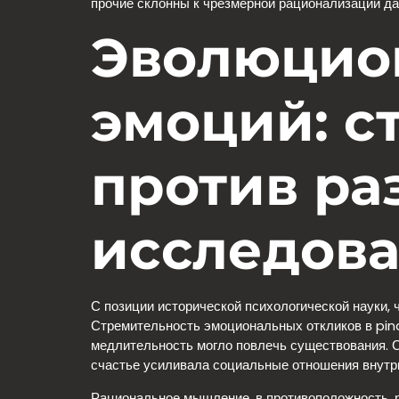
прочие склонны к чрезмерной рационализации да
Эволюцио
эмоций: с
против ра
исследов
С позиции исторической психологической науки,
Стремительность эмоциональных откликов в pinc
медлительность могло повлечь существования. С
счастье усиливала социальные отношения внутри
Рациональное мышление, в противоположность, р