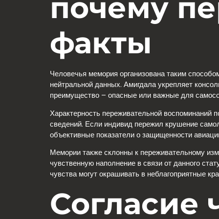
почему п
факты
Человечья мемория организована таким способо
нейтральной данных. Амигдала укрепляет консо
преимущество – опасные или важные для самосо
Характерность переживательной воспоминаний п
сведений. Если индивид пережил крушение самоле
объективные показатели о защищенности авиации
Мемории также склонны к переживательному изме
чувственную наполнение в связи от данного стат
чувства могут окрашивать в неблагоприятные кр
Согласие 