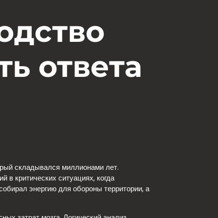
одство
ть ответа
торый складывался миллионами лет.
 в критических ситуациях, когда
собирал энергию для обороны территории, а
ных затрат мозга. Логический анализ