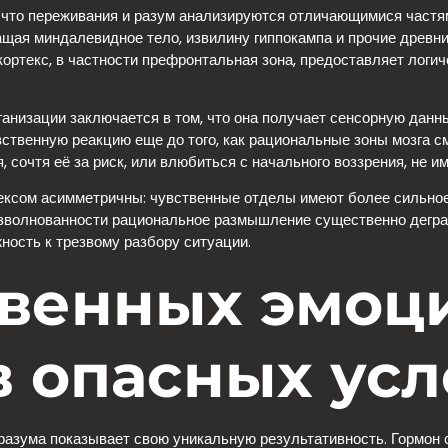
то переживания и разум анализируются отличающимися частями
щая миндалевидное тело, извилину гиппокампа и прочие древние
ортекс, в частности префронтальная зона, предоставляет логи
низации заключается в том, что она получает сенсорную данны
ственную реакцию еще до того, как рациональные зоны мозга см
 сочтя её за риск, или влюбиться с начального воззрения, не и
ексом асимметричны: чувственные отделы имеют более сильное 
зволнованности рациональное размышление существенно дегради
ность к трезвому разбору ситуации.
овенных эмоц
в опасных ус
 разума показывает свою уникальную результативность. Гормон