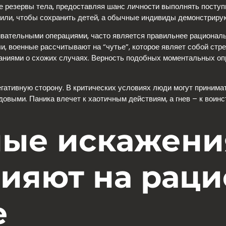
 резервы тела, предоставляя шанс личности выполнять поступк
и, чтобы сохранить детей, а обычные индивиды демонстрируют
вательными операциями, часто является правильнее рациональ
и, военные рассчитывают на “чутье”, которое являет собой стр
ниями о схожих случаях. Верность подобных моментальных оп
гативную сторону. В критических условиях люди могут принима
выми. Паника влечет к хаотичным действиям, а гнев – к воинс
ые искажения
лияют на рац
е