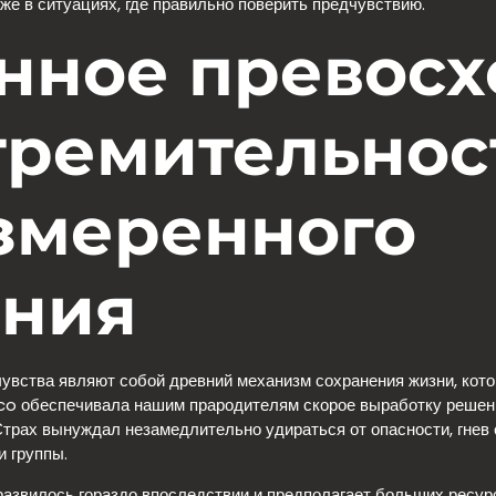
же в ситуациях, где правильно поверить предчувствию.
нное превосх
тремительнос
змеренного
ания
 чувства являют собой древний механизм сохранения жизни, ко
o обеспечивала нашим прародителям скорое выработку решений
трах вынуждал незамедлительно удираться от опасности, гнев 
 группы.
азвилось гораздо впоследствии и предполагает больших ресурс