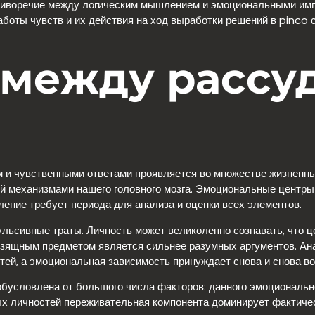
тиворечие между логическим мышлением и эмоциональными импу
работы чувств и их действия на ход выработки решений в pinco
между рассу
и чувственными ответами проявляется во множестве жизненных
й механизмами нашего головного мозга. Эмоциональные центр
ление требует периода для анализа и оценки всех элементов.
льсивные траты. Личность может великолепно сознавать, что ц
 изящным предметом является сильнее разумных аргументов. Ана
стей, а эмоциональная зависимость принуждает снова и снова 
бусловлена от большого числа факторов: данного эмоциональн
ых личностей переживательная компонента доминирует фактическ