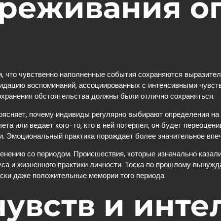
ереживания о
м, что чувственно наполненные события сохраняются выразител
лидацию воспоминаний, ассоциированных с интенсивными чувст
хранения обстоятельства должны были отлично сохраняться.
оясняет, почему индивиды регулярно выбирают определения на 
та или ведает кого-то, кто в ней потерпел, он будет переоцен
. Эмоциональный практика порождает более значительное впеча
нению со периодом. Происшествия, которые изначально казали
уса и жизненного практики личности. Тоска по прошлому вынуж
аски даже положительные мемории того периода.
чувств и инте