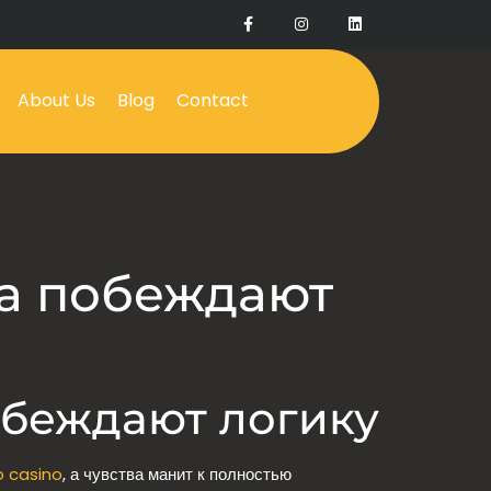
About Us
Blog
Contact
да побеждают
обеждают логику
o casino
, а чувства манит к полностью