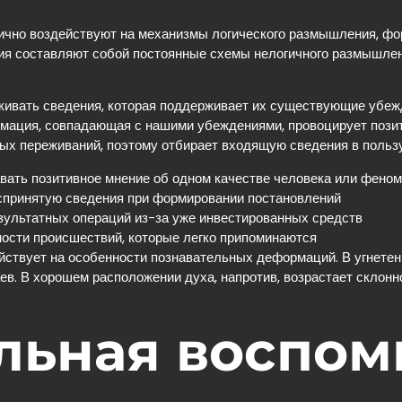
ргично воздействуют на механизмы логического размышления, ф
ия составляют собой постоянные схемы нелогичного размышлен
кивать сведения, которая поддерживает их существующие убеж
ормация, совпадающая с нашими убеждениями, провоцирует пози
ных переживаний, поэтому отбирает входящую сведения в пользу
вать позитивное мнение об одном качестве человека или феном
оспринятую сведения при формировании постановлений
ультатных операций из-за уже инвестированных средств
ности происшествий, которые легко припоминаются
йствует на особенности познавательных деформаций. В угнетен
в. В хорошем расположении духа, напротив, возрастает склонн
льная воспом