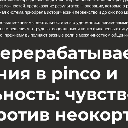
зможностей, предсказание результатов – операции, которые в 
ная система приобрела исторический первенство и до сих пор м
азовые механизмы деятельности мозга удержались неизменными
вным решениям в трудных социальных и пинко финансовых ситу
по-прежнему выполняют важные роли в межличностном общении 
перерабатыва
ия в pinco и
ность: чувст
ротив неокор