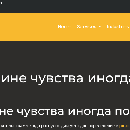
om
Home
Services
Industries
чине чувства иног
не чувства иногда п
оятельствами, когда рассудок диктует одно определение в
pinc